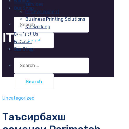
Webmail
services
Our Shop
IT Development
Business Printing Solutions
Search
for:
Networking
IT Blog
Contact Us
Webmail
Our Shop
Search
for:
Uncategorized
Таъсирбахш