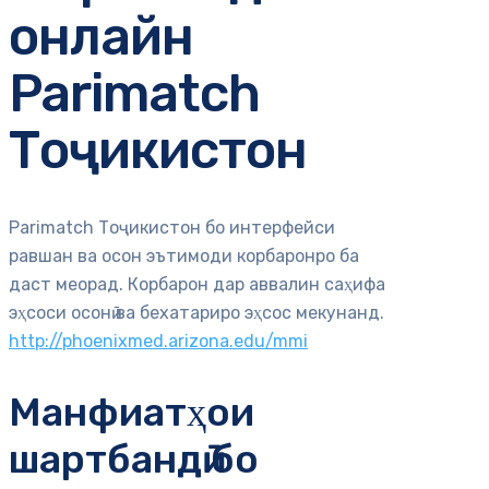
онлайн
Parimatch
Тоҷикистон
Parimatch Тоҷикистон бо интерфейси
равшан ва осон эътимоди корбаронро ба
даст меорад. Корбарон дар аввалин саҳифа
эҳсоси осонӣ ва бехатариро эҳсос мекунанд.
http://phoenixmed.arizona.edu/mmi
Манфиатҳои
шартбандӣ бо