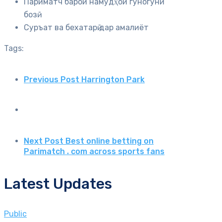
Париматч барои намудҳои гуногуни
бозӣ
Суръат ва бехатарӣ дар амалиёт
Tags:
Previous Post
Harrington Park
Next Post
Best online betting on
Parimatch . com across sports fans
Latest Updates
Public