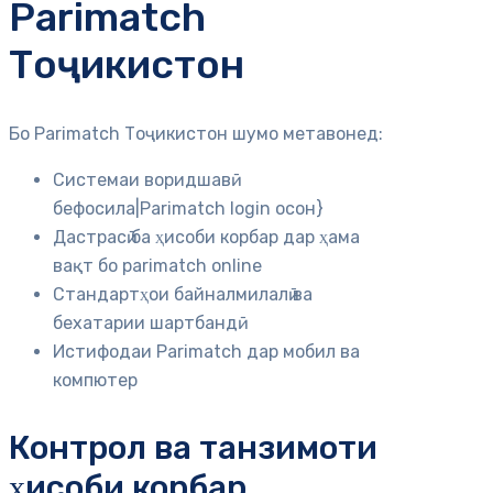
Parimatch
Тоҷикистон
Бо Parimatch Тоҷикистон шумо метавонед:
Системаи воридшавӣ
бефосила|Parimatch login осон}
Дастрасӣ ба ҳисоби корбар дар ҳама
вақт бо parimatch online
Стандартҳои байналмилалӣ ва
бехатарии шартбандӣ
Истифодаи Parimatch дар мобил ва
компютер
Контрол ва танзимоти
ҳисоби корбар