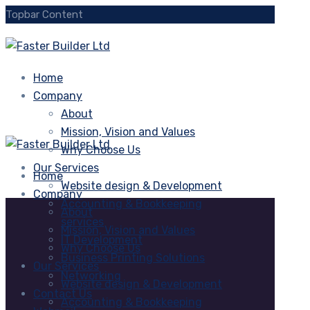
Topbar Content
Home
Company
About
Mission, Vision and Values
Why Choose Us
Our Services
Home
Website design & Development
Company
Accounting & Bookkeeping
About
services
Mission, Vision and Values
IT Development
Why Choose Us
Business Printing Solutions
Our Services
Networking
Website design & Development
Contact Us
Accounting & Bookkeeping