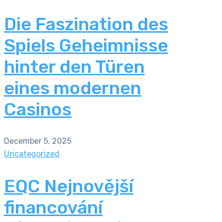
Die Faszination des
Spiels Geheimnisse
hinter den Türen
eines modernen
Casinos
December 5, 2025
Uncategorized
EQC Nejnovější
financování