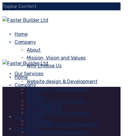
Topbar Content
Home
Company
About
Mission, Vision and Values
Why Choose Us
Our Services
Home
Website design & Development
Company
Accounting & Bookkeeping
About
services
Mission, Vision and Values
IT Development
Why Choose Us
Business Printing Solutions
Our Services
Networking
Website design & Development
Contact Us
Accounting & Bookkeeping