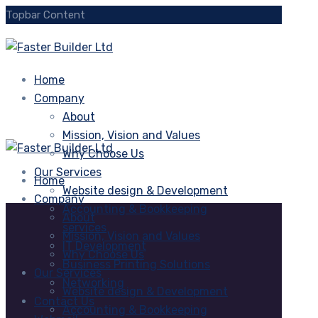
Topbar Content
Home
Company
About
Mission, Vision and Values
Why Choose Us
Our Services
Home
Website design & Development
Company
Accounting & Bookkeeping
About
services
Mission, Vision and Values
IT Development
Why Choose Us
Business Printing Solutions
Our Services
Networking
Website design & Development
Contact Us
Accounting & Bookkeeping