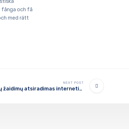
stiska
tt fånga och få
 och med rätt
NEXT POST
Gyvųjų pardavėjų žaidimų atsiradimas internetiniuose kazino