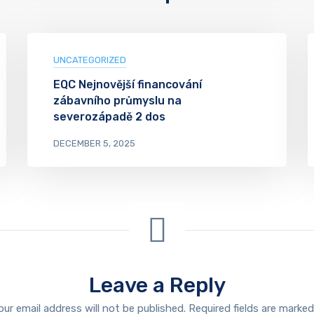
UNCATEGORIZED
EQC Nejnovější financování
zábavního průmyslu na
severozápadě 2 dos
DECEMBER 5, 2025
Leave a Reply
our email address will not be published.
Required fields are marke