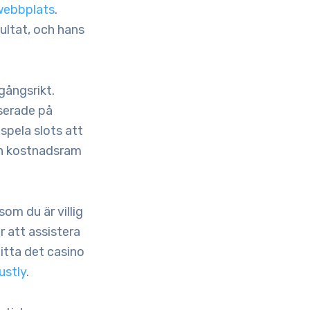
 webbplats
.
ultat, och hans
gångsrikt.
aserade på
 spela slots att
en kostnadsram
som du är villig
r att assistera
hitta det casino
ustly
.