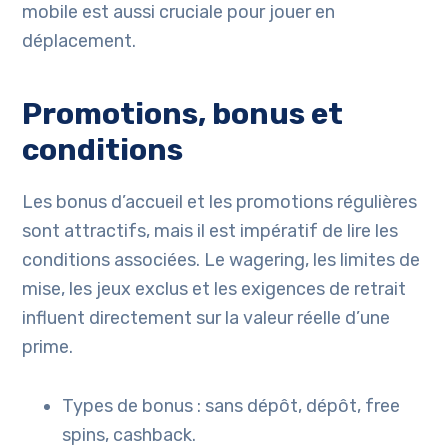
mobile est aussi cruciale pour jouer en
déplacement.
Promotions, bonus et
conditions
Les bonus d’accueil et les promotions régulières
sont attractifs, mais il est impératif de lire les
conditions associées. Le wagering, les limites de
mise, les jeux exclus et les exigences de retrait
influent directement sur la valeur réelle d’une
prime.
Types de bonus : sans dépôt, dépôt, free
spins, cashback.