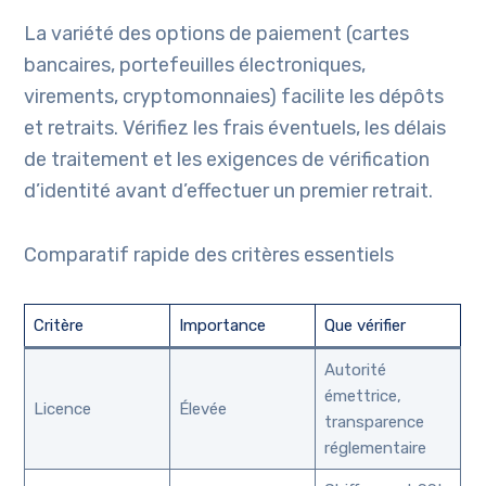
La variété des options de paiement (cartes
bancaires, portefeuilles électroniques,
virements, cryptomonnaies) facilite les dépôts
et retraits. Vérifiez les frais éventuels, les délais
de traitement et les exigences de vérification
d’identité avant d’effectuer un premier retrait.
Comparatif rapide des critères essentiels
Critère
Importance
Que vérifier
Autorité
émettrice,
Licence
Élevée
transparence
réglementaire