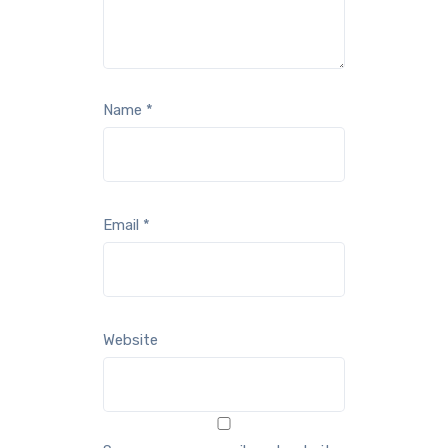
Name
*
Email
*
Website