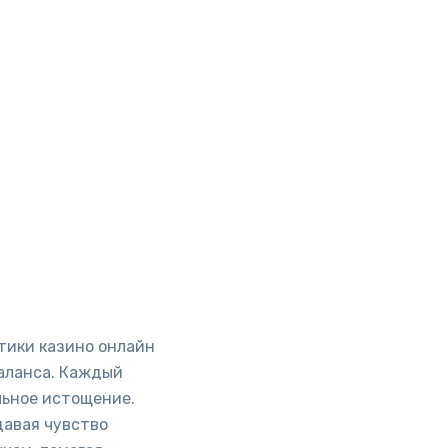
тики казино онлайн
баланса. Каждый
льное истощение.
давая чувство