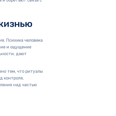
 и обретают связь с
 жизнью
ия. Психика человека
ние и ощущение
ьности, дают
ено тем, что ритуалы
д контроля,
вления над частью