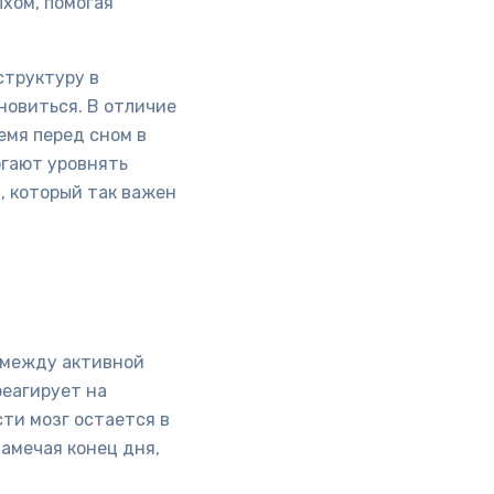
хом, помогая
структуру в
новиться. В отличие
емя перед сном в
огают уровнять
, который так важен
 между активной
реагирует на
ти мозг остается в
намечая конец дня,