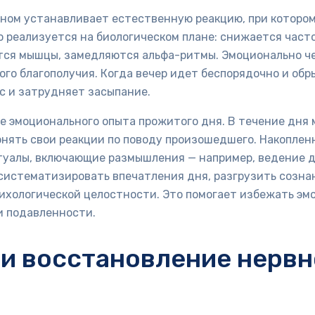
ном устанавливает естественную реакцию, при котором
о реализуется на биологическом плане: снижается част
тся мышцы, замедляются альфа-ритмы. Эмоционально че
го благополучия. Когда вечер идет беспорядочно и обр
с и затрудняет засыпание.
е эмоционального опыта прожитого дня. В течение дня
онять свои реакции по поводу произошедшего. Накоплен
итуалы, включающие размышления — например, ведение 
систематизировать впечатления дня, разгрузить созна
сихологической целостности. Это помогает избежать эм
и подавленности.
 и восстановление нерв