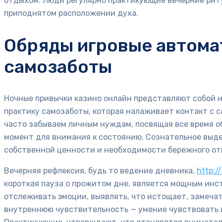
отдыхом. Люди регулярно практикующие вечерние риту
приподнятом расположении духа.
Обряды игровые автома
самозаботы
Ночные привычки казино онлайн представляют собой не
практику самозаботы, которая налаживает контакт с 
часто забываем личным нуждам, посвящая все время об
момент для внимания к состоянию. Сознательное выде
собственной ценности и необходимости бережного о
Вечерняя рефлексия, будь то ведение дневника,
http:
короткая пауза о прожитом дне, является мощным инс
отслеживать эмоции, выявлять, что истощает, замеча
внутреннюю чувствительность — умение чувствовать и