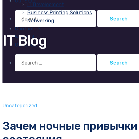
Our Shop
IT Development
Business Printing Solutions
Search
for:
Networking
Contact Us
IT Blog
Webmail
Our Shop
Search
for:
Uncategorized
Зачем ночные привычки