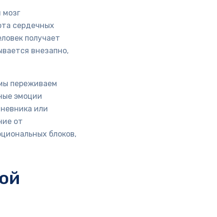
 мозг
ота сердечных
ловек получает
ывается внезапно,
 мы переживаем
ные эмоции
дневника или
ние от
оциональных блоков,
ной