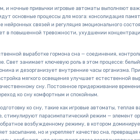
ем, и ночные привычки игровые автоматы выполняют ва
идут основные процессы для мозга: консолидация памя
е нейронных связей и регуляция эмоционального состоя
ует в повышенной тревожности, ухудшении концентраци
ственной выработке гормона сна — соединения, контро
. Свет занимает ключевую роль в этом процессе: белый 
онина и дезорганизует внутренние часы организма. При
настройка мягкого освещения улучшает естественной вы
 качественному сну. Постоянное придерживание времени
ереход ко сну комфортным и спокойным.
дготовку ко сну, такие как игровые автоматы, теплая в
е, стимулируют парасимпатический режим — элемент ор
 обратное возбужденному режиму, в котором доминируе
ет засыпание, но и укрепляет качество сна, превращая