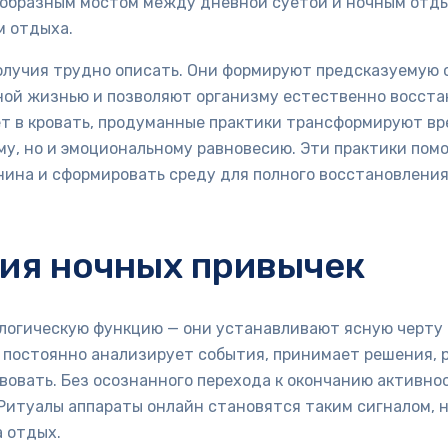
еобразным мостом между дневной суетой и ночным отды
м отдыха.
получия трудно описать. Они формируют предсказуемую 
ной жизнью и позволяют организму естественно восста
ет в кровать, продуманные практики трансформируют вр
му, но и эмоциональному равновесию. Эти практики пом
нина и сформировать среду для полного восстановления
ия ночных привычек
ологическую функцию — они устанавливают ясную черту
г постоянно анализирует события, принимает решения, 
овать. Без осознанного перехода к окончанию активнос
. Ритуалы аппараты онлайн становятся таким сигналом, 
а отдых.