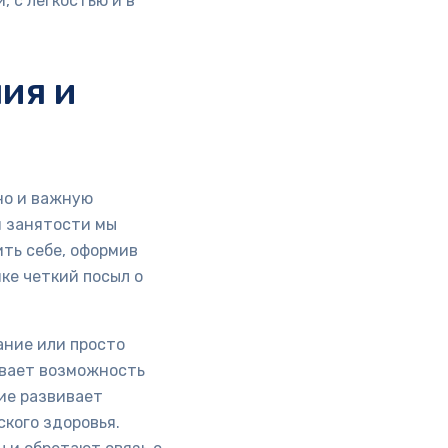
 с легкостью и в
ия и
но и важную
й занятости мы
ить себе, оформив
ке четкий посыл о
ание или просто
ивает возможность
ие развивает
кого здоровья.