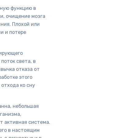
жную функцию в
ти, очищение мозга
ния. Плохой или
и и потере
лирующего
поток света, в
вычка отказа от
работке этого
 отхода ко сну
анна, небольшая
ганизма,
т активная система.
 его в настоящим