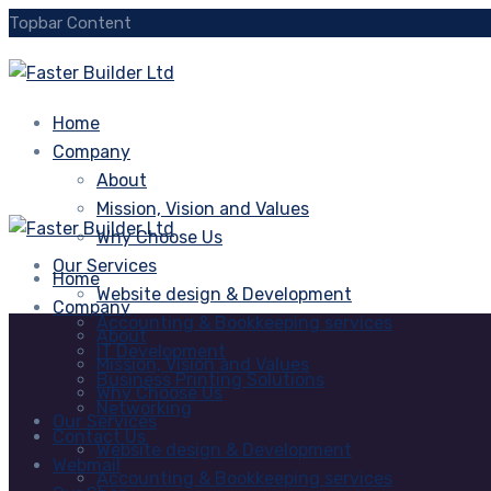
Topbar Content
Home
Company
About
Mission, Vision and Values
Why Choose Us
Our Services
Home
Website design & Development
Company
Accounting & Bookkeeping services
About
IT Development
Mission, Vision and Values
Business Printing Solutions
Why Choose Us
Networking
Our Services
Contact Us
Website design & Development
Webmail
Accounting & Bookkeeping services