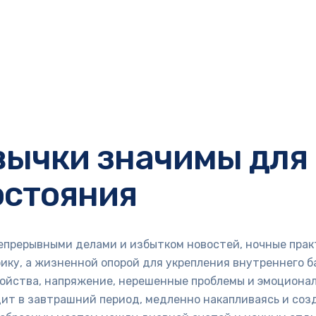
вычки значимы для
остояния
епрерывными делами и избытком новостей, ночные прак
фику, а жизненной опорой для укрепления внутреннего 
койства, напряжение, нерешенные проблемы и эмоциона
дит в завтрашний период, медленно накапливаясь и соз