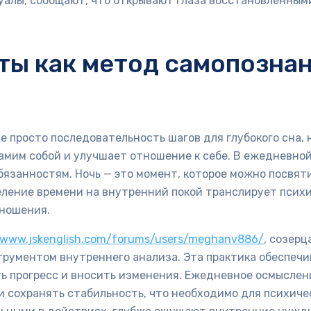
алы, сообщают, что открывают глаза восстановленными,
ты как метод самопознан
 просто последовательность шагов для глубокого сна, 
самим собой и улучшает отношение к себе. В ежедневно
язанностям. Ночь — это момент, которое можно посвят
ление времени на внутренний покой транслирует психи
тношения.
//www.jskenglish.com/forums/users/meghanv886/
, созерц
трументом внутреннего анализа. Эта практика обеспеч
ть прогресс и вносить изменения. Ежедневное осмыслен
 сохранять стабильность, что необходимо для психичес