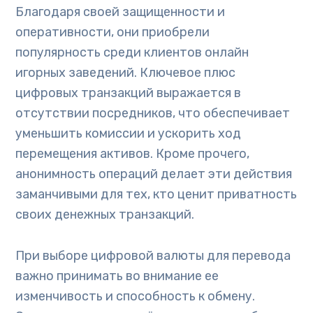
Благодаря своей защищенности и
оперативности, они приобрели
популярность среди клиентов онлайн
игорных заведений. Ключевое плюс
цифровых транзакций выражается в
отсутствии посредников, что обеспечивает
уменьшить комиссии и ускорить ход
перемещения активов. Кроме прочего,
анонимность операций делает эти действия
заманчивыми для тех, кто ценит приватность
своих денежных транзакций.
При выборе цифровой валюты для перевода
важно принимать во внимание ее
изменчивость и способность к обмену.