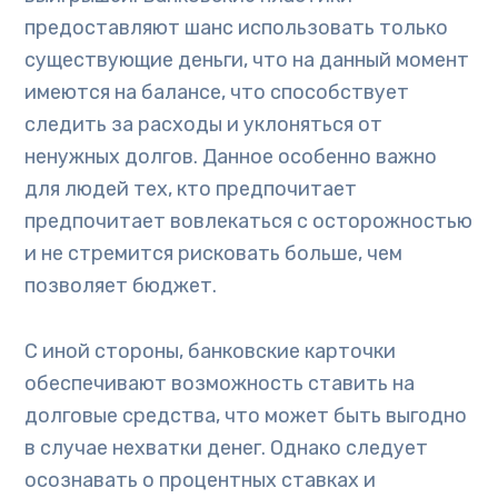
предоставляют шанс использовать только
существующие деньги, что на данный момент
имеются на балансе, что способствует
следить за расходы и уклоняться от
ненужных долгов. Данное особенно важно
для людей тех, кто предпочитает
предпочитает вовлекаться с осторожностью
и не стремится рисковать больше, чем
позволяет бюджет.
С иной стороны, банковские карточки
обеспечивают возможность ставить на
долговые средства, что может быть выгодно
в случае нехватки денег. Однако следует
осознавать о процентных ставках и