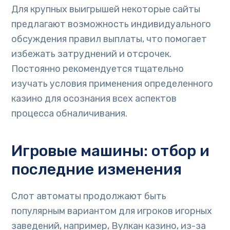
Для крупных выигрышей некоторые сайты
предлагают возможность индивидуального
обсуждения правил выплаты, что помогает
избежать затруднений и отсрочек.
Постоянно рекомендуется тщательно
изучать условия применения определенного
казино для осознания всех аспектов
процесса обналичивания.
Игровые машины: отбор и
последние изменения
Слот автоматы продолжают быть
популярным вариантом для игроков игорных
заведений, например, Вулкан казино, из-за