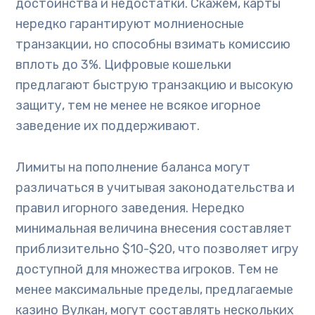
достоинства и недостатки. Скажем, карты
нередко гарантируют молниеносные
транзакции, но способны взимать комиссию
вплоть до 3%. Цифровые кошельки
предлагают быструю транзакцию и высокую
защиту, тем не менее не всякое игорное
заведение их поддерживают.
Лимиты на пополнение баланса могут
различаться в учитывая законодательства и
правил игорного заведения. Нередко
минимальная величина внесения составляет
приблизительно $10-$20, что позволяет игру
доступной для множества игроков. Тем не
менее максимальные пределы, предлагаемые
казино Вулкан, могут составлять нескольких