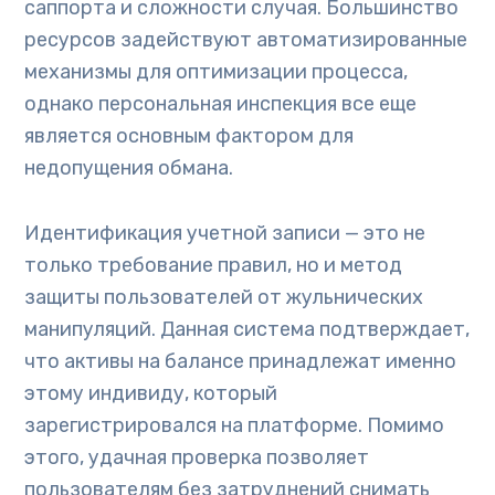
саппорта и сложности случая. Большинство
ресурсов задействуют автоматизированные
механизмы для оптимизации процесса,
однако персональная инспекция все еще
является основным фактором для
недопущения обмана.
Идентификация учетной записи — это не
только требование правил, но и метод
защиты пользователей от жульнических
манипуляций. Данная система подтверждает,
что активы на балансе принадлежат именно
этому индивиду, который
зарегистрировался на платформе. Помимо
этого, удачная проверка позволяет
пользователям без затруднений снимать