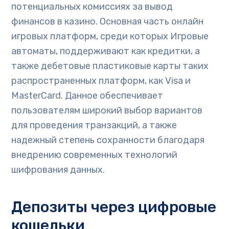
потенциальных комиссиях за вывод
финансов в казино. Основная часть онлайн
игровых платформ, среди которых Игровые
автоматы, поддерживают как кредитки, а
также дебетовые пластиковые карты таких
распространенных платформ, как Visa и
MasterCard. Данное обеспечивает
пользователям широкий выбор вариантов
для проведения транзакций, а также
надежный степень сохранности благодаря
внедрению современных технологий
шифрования данных.
Депозиты через цифровые
кошельки