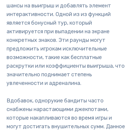
шансы на выигрыш и добавлять элемент
интерактивности. Одной из из функций
является бонусный тур, который
активируется при выпадении на экране
конкретных знаков. Эти раунды могут
предложить игрокам исключительные
возможности, такие как бесплатные
раскрутки или коэффициенты выигрыша, что
значительно поднимает степень
увлеченности и адреналина.
Вдобавок, однорукие бандиты часто
снабжены нарастающими джекпотами,
которые накапливаются во время игры и
могут достигать внушительных сумм. Данное