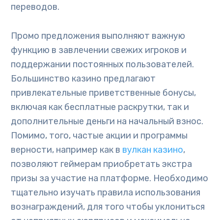
переводов.
Промо предложения выполняют важную
функцию в завлечении свежих игроков и
поддержании постоянных пользователей.
Большинство казино предлагают
привлекательные приветственные бонусы,
включая как бесплатные раскрутки, так и
дополнительные деньги на начальный взнос.
Помимо, того, частые акции и программы
верности, например как в
вулкан казино
,
позволяют геймерам приобретать экстра
призы за участие на платформе. Необходимо
тщательно изучать правила использования
вознаграждений, для того чтобы уклониться