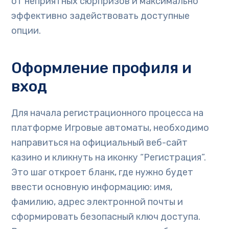
от неприятных сюрпризов и максимально
эффективно задействовать доступные
опции.
Оформление профиля и
вход
Для начала регистрационного процесса на
платформе Игровые автоматы, необходимо
направиться на официальный веб-сайт
казино и кликнуть на иконку “Регистрация”.
Это шаг откроет бланк, где нужно будет
ввести основную информацию: имя,
фамилию, адрес электронной почты и
сформировать безопасный ключ доступа.