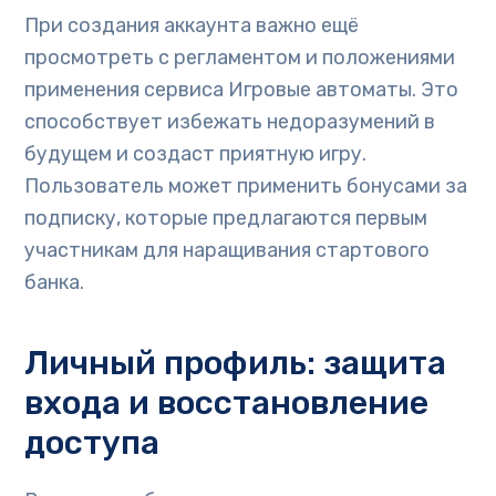
При создания аккаунта важно ещё
просмотреть с регламентом и положениями
применения сервиса Игровые автоматы. Это
способствует избежать недоразумений в
будущем и создаст приятную игру.
Пользователь может применить бонусами за
подписку, которые предлагаются первым
участникам для наращивания стартового
банка.
Личный профиль: защита
входа и восстановление
доступа