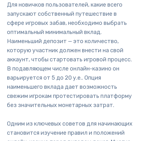
Для новичков пользователей, какие всего
запускают собственный путешествие в
сфере игровых забав, необходимо выбрать
оптимальный минимальный вклад.
Наименьший депозит — это количество,
которую участник должен внести на свой
аккаунт, чтобы стартовать игровой процесс.
В подавляющем числе онлайн-казино он
варьируется от 5 до 20 у.е.. Опция
наименьшего вклада дает возможность
свежим игрокам протестировать платформу
без значительных монетарных затрат.
Одним из ключевых советов для начинающих
становится изучение правил и положений