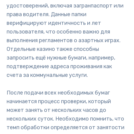
удостоверений, включая загранпаспорт или
права водителя. Данные папки
верифицируют идентичность и лет
пользователя, что особенно важно для
выполнения регламентов о азартных играх.
Отдельные казино также способны
запросить ещё нужные бумаги, например,
подтверждение адреса проживания как
счета за коммунальные услуги.
После подачи всех необходимых бумаг
начинается процесс проверки, который
может занять от нескольких часов до
нескольких суток. Необходимо помнить, что
темп обработки определяется от занятости