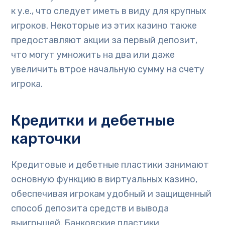
к у.е., что следует иметь в виду для крупных
игроков. Некоторые из этих казино также
предоставляют акции за первый депозит,
что могут умножить на два или даже
увеличить втрое начальную сумму на счету
игрока.
Кредитки и дебетные
карточки
Кредитовые и дебетные пластики занимают
основную функцию в виртуальных казино,
обеспечивая игрокам удобный и защищенный
способ депозита средств и вывода
выигрышей. Банковские пластики