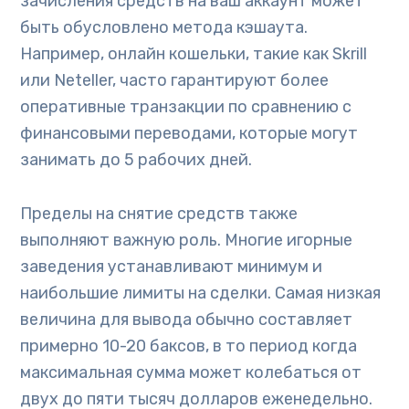
зачисления средств на ваш аккаунт может
быть обусловлено метода кэшаута.
Например, онлайн кошельки, такие как Skrill
или Neteller, часто гарантируют более
оперативные транзакции по сравнению с
финансовыми переводами, которые могут
занимать до 5 рабочих дней.
Пределы на снятие средств также
выполняют важную роль. Многие игорные
заведения устанавливают минимум и
наибольшие лимиты на сделки. Самая низкая
величина для вывода обычно составляет
примерно 10-20 баксов, в то период когда
максимальная сумма может колебаться от
двух до пяти тысяч долларов еженедельно.