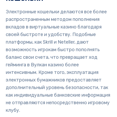
Электронные кошельки делаются все более
распространенным методом пополнения
вкладов в виртуальные казино благодаря
своей быстроте и удобству. Подобные
платформы, как Skrill и Neteller, дают
возможность игрокам быстро пополнять
баланс свои счета, что превращает ход
гейминга в Вулкан казино более
интенсивным. Кроме того, эксплуатация
электронных бумажников предоставляет
дополнительный уровень безопасности, так
как индивидуальные банковские информация
не отправляются непосредственно игровому
клубу.