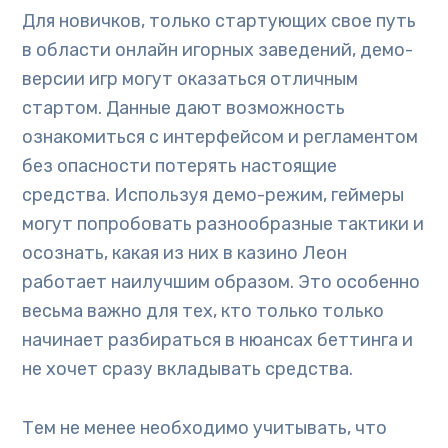
Для новичков, только стартующих свое путь
в области онлайн игорных заведений, демо-
версии игр могут оказаться отличным
стартом. Данные дают возможность
ознакомиться с интерфейсом и регламентом
без опасности потерять настоящие
средства. Используя демо-режим, геймеры
могут попробовать разнообразные тактики и
осознать, какая из них в казино Леон
работает наилучшим образом. Это особенно
весьма важно для тех, кто только только
начинает разбираться в нюансах беттинга и
не хочет сразу вкладывать средства.
Тем не менее необходимо учитывать, что