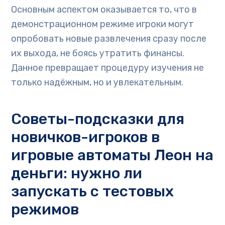
Основным аспектом оказывается то, что в
демонстрационном режиме игроки могут
опробовать новые развлечения сразу после
их выхода, не боясь утратить финансы.
Данное превращает процедуру изучения не
только надёжным, но и увлекательным.
Советы-подсказки для
новичков-игроков в
игровые автоматы Леон на
деньги: нужно ли
запускать с тестовых
режимов