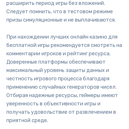
расширить период игры без вложений.
Следует помнить, что в тестовом режиме
призы симуляционные и не выплачиваются.
При нахождении лучших онлайн казино для
бесплатной игры рекомендуется смотреть на
комментарии игроков и рейтинг ресурса.
Доверенные платформы обеспечивают
максимальный уровень защиты данных и
честность игрового процесса благодаря
применению случайных генераторов чисел.
Отбирая надежные ресурсы, геймеры имеют
уверенность в объективности игры и
получать удовольствие от развлечением в
приятной среде.