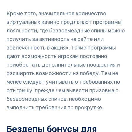
Кроме того, значительное количество
виртуальных казино предлагают программы
лояльности, где безвозмездные спины можно
получить за активность на сайте или
вовлеченность в акциях. Такие программы
дают возможность игрокам постоянно
приобретать дополнительные поощрения и
расширять возможности на победу. Тем не
менее следует учитывать о требованиях по
отыгрышу: прежде чем вывести призовые с
безвозмездных спинов, необходимо
выполнить требования по прокрутке.
Бездепы бонусы для