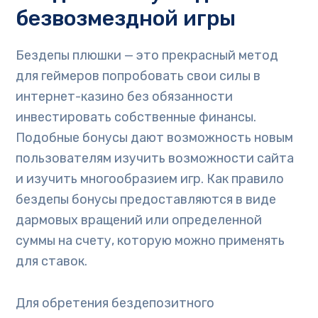
безвозмездной игры
Бездепы плюшки — это прекрасный метод
для геймеров попробовать свои силы в
интернет-казино без обязанности
инвестировать собственные финансы.
Подобные бонусы дают возможность новым
пользователям изучить возможности сайта
и изучить многообразием игр. Как правило
бездепы бонусы предоставляются в виде
дармовых вращений или определенной
суммы на счету, которую можно применять
для ставок.
Для обретения бездепозитного