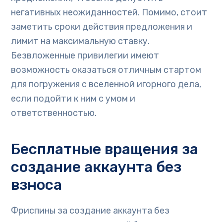
негативных неожиданностей. Помимо, стоит
заметить сроки действия предложения и
лимит на максимальную ставку.
Безвложенные привилегии имеют
возможность оказаться отличным стартом
для погружения с вселенной игорного дела,
если подойти к ним с умом и
ответственностью.
Бесплатные вращения за
создание аккаунта без
взноса
Фриспины за создание аккаунта без