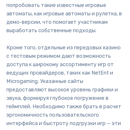
попробовать такие известные игровые
автоматы, как игровые автоматы и рулетка, в
демо-версии, что помогает участникам
выработать собственные подходы.
Кроме того, отдельные из передовых казино
с тестовым режимом дают возможность
доступа к широкому ассортименту игр от
ведущих провайдеров, таких как NetEnt и
Microgaming. Указанные сайты
предоставляют высокое уровень графики и
звука, формируя глубокое погружение в
геймплей. Необходимо также брать в расчет
эргономичность пользовательского
интерфейса и быстроту подгрузки игр — эти