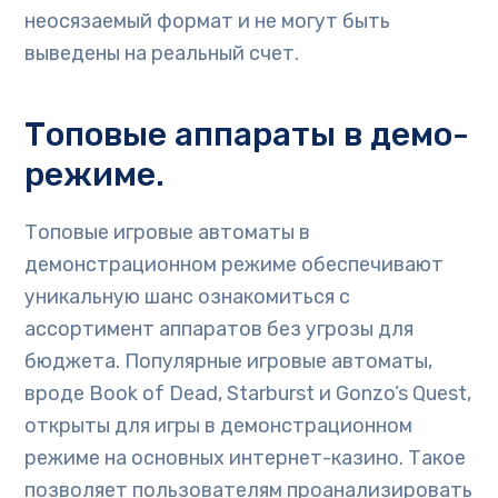
неосязаемый формат и не могут быть
выведены на реальный счет.
Топовые аппараты в демо-
режиме.
Топовые игровые автоматы в
демонстрационном режиме обеспечивают
уникальную шанс ознакомиться с
ассортимент аппаратов без угрозы для
бюджета. Популярные игровые автоматы,
вроде Book of Dead, Starburst и Gonzo’s Quest,
открыты для игры в демонстрационном
режиме на основных интернет-казино. Такое
позволяет пользователям проанализировать