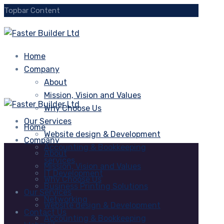
Topbar Content
Home
Company
About
Mission, Vision and Values
Why Choose Us
Our Services
Home
Website design & Development
Company
Accounting & Bookkeeping
About
services
Mission, Vision and Values
IT Development
Why Choose Us
Business Printing Solutions
Our Services
Networking
Website design & Development
Contact Us
Accounting & Bookkeeping