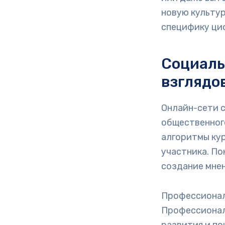
новую культур
специфику ци
Социаль
взглядо
Онлайн-сети с
общественного
алгоритмы ку
участника. П
создание мнен
Профессионал
Профессионал