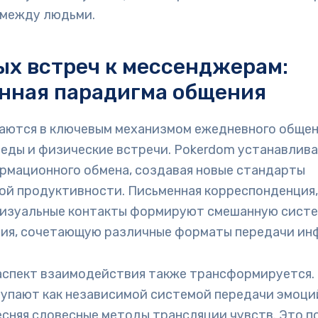
 между людьми.
ых встреч к мессенджерам:
нная парадигма общения
аются в ключевым механизмом ежедневного общени
еды и физические встречи. Pokerdom устанавлива
рмационного обмена, создавая новые стандарты
ой продуктивности. Письменная корреспонденция,
визуальные контакты формируют смешанную сист
ия, сочетающую различные форматы передачи ин
аспект взаимодействия также трансформируется.
тупают как независимой системой передачи эмоци
есняя словесные методы трансляции чувств. Это 