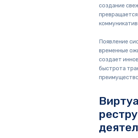
создание свеж
превращается
коммуникатив
Появление си
временные ож
создает иннов
быстрота тра
преимущество
Вирту
рестру
деятел