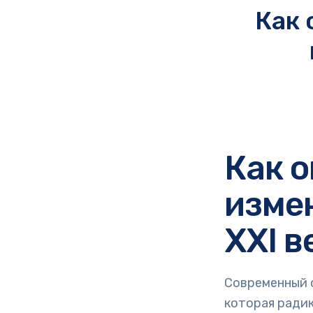
Как
Как 
изме
XXI в
Современный 
которая ради