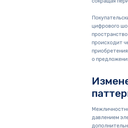
сокращая пер
Покупательск
цифрового шо
пространство,
происходит ч
приобретения
о предложени
Измен
паттер
Межличностно
давлением эл
дополнительн