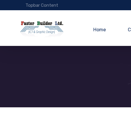
Topbar Content
Home
C