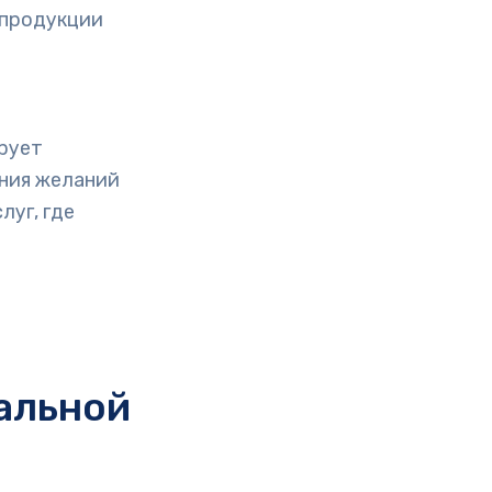
 продукции
рует
ния желаний
уг, где
альной