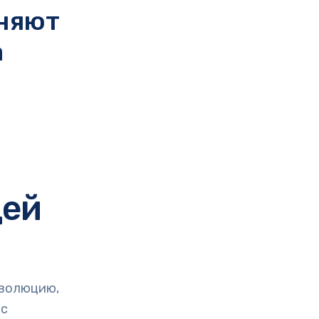
няют
а
дей
волюцию,
 с