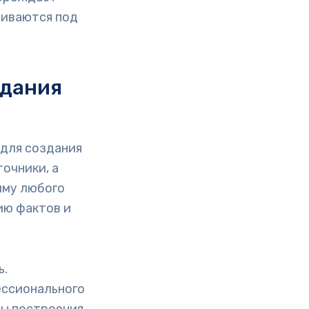
аиваются под
здания
 для создания
очники, а
мму любого
ию фактов и
ь.
ссионального