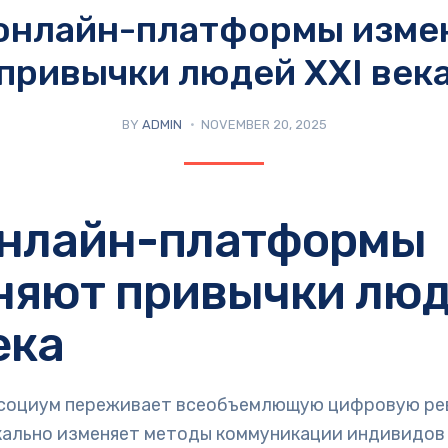
 онлайн-платформы изме
привычки людей XXI век
BY
ADMIN
NOVEMBER 20, 2025
онлайн-платформы
няют привычки лю
ека
социум переживает всеобъемлющую цифровую ре
кально изменяет методы коммуникации индивидов