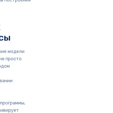
ды построения
х
рсы
кие модели
не просто
одом
вании
-программы,
тивирует