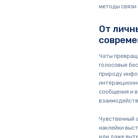
методы связи
От личн
совреме
Чаты превращ
голосовые бес
природу инфо
интеракционн
сообщения и 
взаимодейств
Чувственный 
наклейки выс
или даже выт