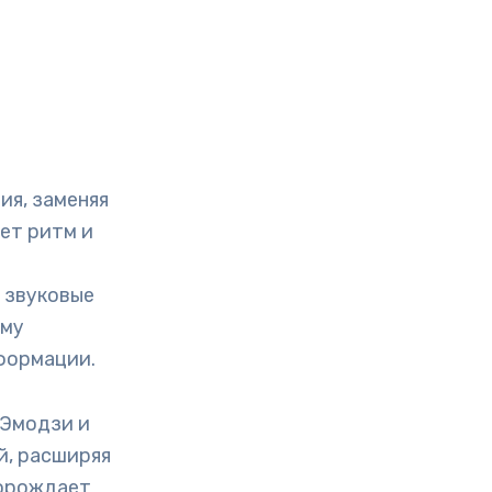
я, заменяя
ет ритм и
 звуковые
ему
формации.
 Эмодзи и
й, расширяя
порождает