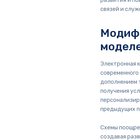
развития и п
связей и служ
Модиф
моделе
Электронная 
современного 
дополнением 
получения усл
персонализир
предыдущих п
Схемы поощре
создавая раз