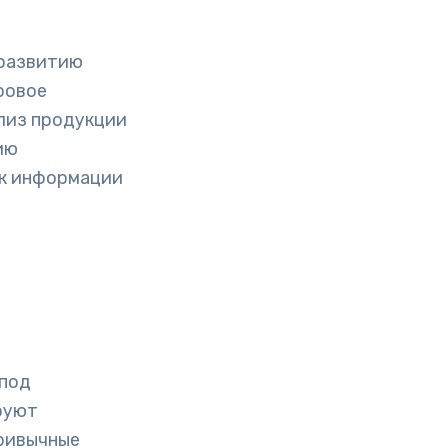
 развитию
ровое
ализ продукции
ию
 к информации
 под
руют
привычные