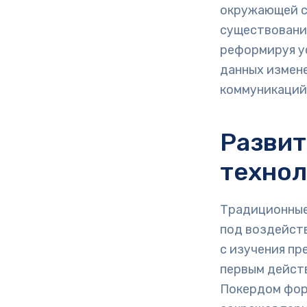
окружающей с
существовани
реформируя у
данных измен
коммуникаций
Развит
технол
Традиционные
под воздейств
с изучения пр
первым дейст
Покердом фор