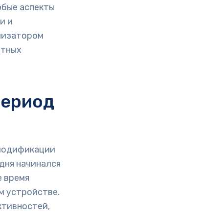
юбые аспекты
и и
лизатором
стных
период
 модификации
дня начинался
е время
м устройстве.
ктивностей,