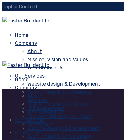
Topbar Content
Home
Company
About
Mission, Vision and Values
Why Choose Us
Our Services
Home
Website design & Development
Company
Accounting & Bookkeeping
About
services
Mission, Vision and Values
IT Development
Why Choose Us
Business Printing Solutions
Our Services
Networking
Website design & Development
Contact Us
Accounting & Bookkeeping