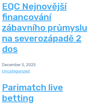
EQC Nejnovější
financování
zábavního průmyslu
na severozápadě 2
dos
December 5, 2025
Uncategorized
Parimatch live
betting