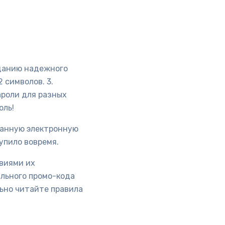
зданию надежного
 символов. 3.
ароли для разных
оль!
занную электронную
упило вовремя.
овиями их
ального промо-кода
ьно читайте правила