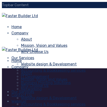
Topbar Content
Home
Company
About
Mission, Vision and Values
Why Choose Us
Our Services
Home
Website design & Development
Company
Accounting & Bookkeeping services
About
IT Development
Mission, Vision and Values
Business Printing Solutions
Why Choose Us
Networking
Our Services
Contact Us
Website design & Development
Webmail
Accounting & Bookkeeping services