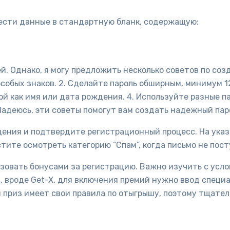
ести данные в стандартную бланк, содержащую:
ей. Однако, я могу предложить несколько советов по со
особых знаков. 2. Сделайте пароль обширным, минимум 12
й как имя или дата рождения. 4. Используйте разные п
 Надеюсь, эти советы помогут вам создать надежный пар
дения и подтвердите регистрационный процесс. На ука
ите осмотреть категорию “Спам”, когда письмо не пост
зовать бонусами за регистрацию. Важно изучить с усл
, вроде Get-X, для включения премий нужно ввод специ
 приз имеет свои правила по отыгрышу, поэтому тщател