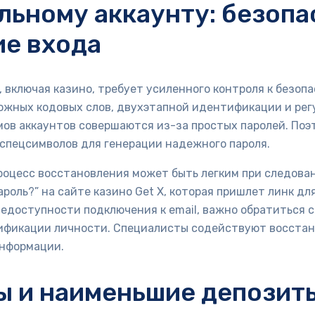
льному аккаунту: безопа
ие входа
 включая казино, требует усиленного контроля к безоп
ожных кодовых слов, двухэтапной идентификации и рег
мов аккаунтов совершаются из-за простых паролей. Поэ
 спецсимволов для генерации надежного пароля.
процесс восстановления может быть легким при следова
оль?” на сайте казино Get X, которая пришлет линк для
недоступности подключения к email, важно обратиться 
рификации личности. Специалисты содействуют восстан
информации.
бы и наименьшие депозит