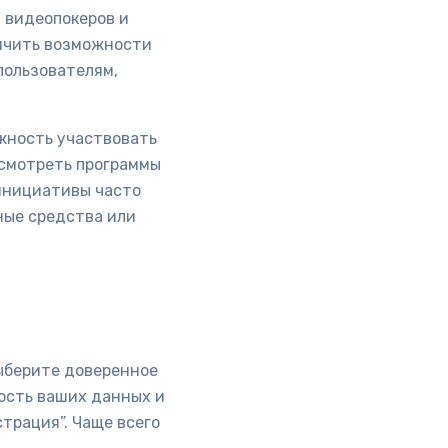
 видеопокеров и
личить возможности
пользователям,
жность участвовать
ссмотреть программы
 инициативы часто
ные средства или
ыберите доверенное
ость ваших данных и
трация”. Чаще всего